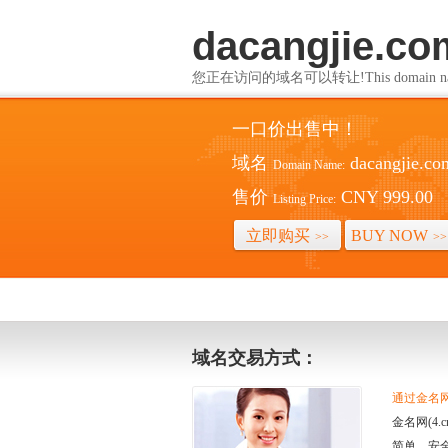
dacangjie.co
您正在访问的域名可以转让!This domain name i
一口价出售中！
域名
dacangjie.co
Domain Name:
售价
CNY 999.00
Listing Price:
立即购买
BUY NOW
>>
>>
域名交易方式：
通过金名网(
金名网(4
简单、安