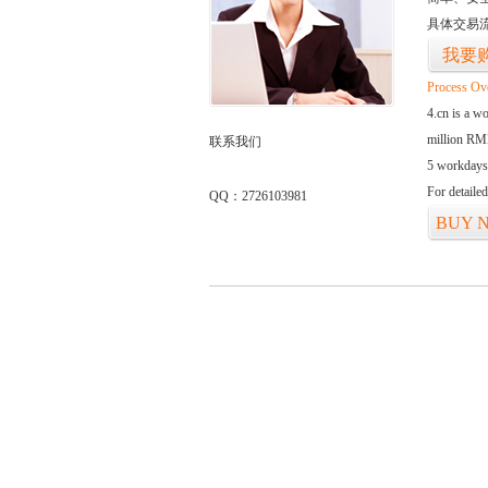
具体交易
我要
Process Ov
4.cn is a w
million RMB
联系我们
5 workdays
For detaile
QQ：2726103981
BUY 