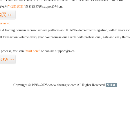
流程可
“点击这里”
查看或咨询support@4.cn。
购买
>>
erview:
orld leading domain escrow service platform and ICANN-Accredited Registrar, with 6 years ri
 transaction volume every year. We promise our clients with professional, safe and easy third-
.
d process, you can
“visit here”
or contact support@4.cn.
NOW
>>
Copyright © 1998 -2025 www.dacangjie.com All Rights Reserved
51La